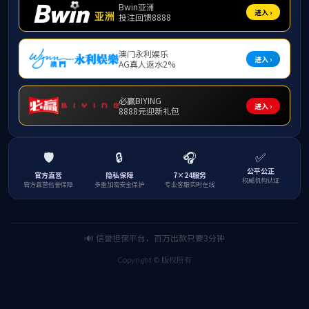
产品与解决方案
时速200公里快速市域动车组
编组:
6节编组， 4动2拖
车体:
铝合金车体