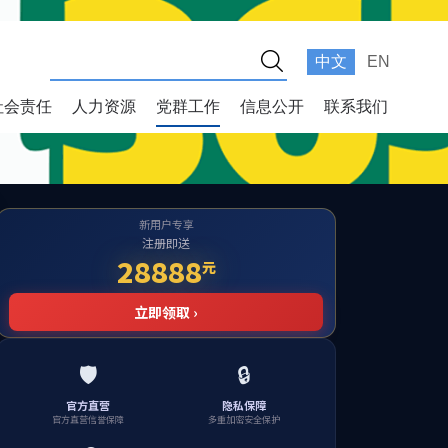
中文
EN
社会责任
人力资源
党群工作
信息公开
联系我们
教育读书班
作者：
。明升MS88体育登录党委书记、董事长王