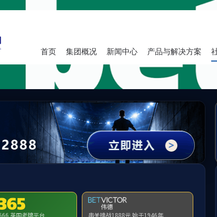
明升MS88-M88体育
首页
集团概况
新闻中心
产品与解决方案