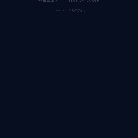
师进行现场授课讲解。老师结合行业案例，对驾驶员风险预判（
一步增强了各单位公车管理人员和驾驶人员的交通安全意识，提