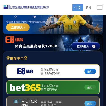
明升MS88-M88体育
中文
EN
当前位置：
首页
> 新闻中心
> 集团新闻